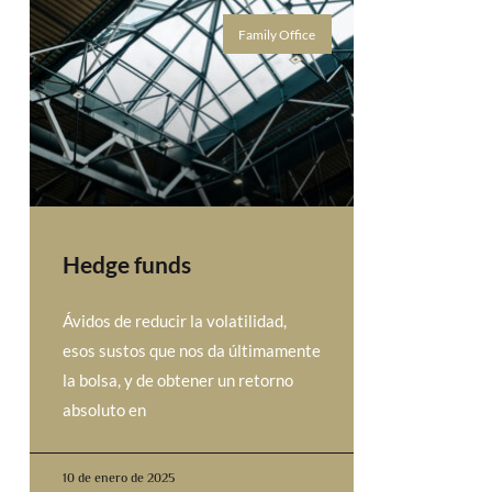
Family Office
Hedge funds
Ávidos de reducir la volatilidad,
esos sustos que nos da últimamente
la bolsa, y de obtener un retorno
absoluto en
10 de enero de 2025